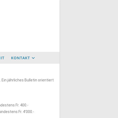
IT
KONTAKT
n jährliches Bulletin orientiert
destens Fr. 400.-
indestens Fr. 4’000.-