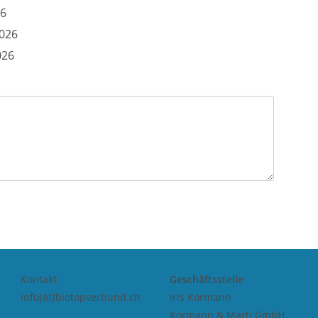
26
2026
026
Kontakt:
Geschäftsstelle
info[at]biotopverbund.ch
Iris Kormann
Kormann & Marti GmbH