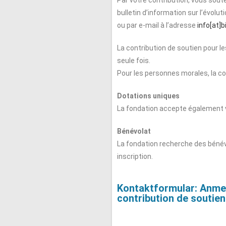
bulletin d’information sur l’évolu
ou par e-mail à l’adresse
info
[at]
b
La contribution de soutien pour 
seule fois.
Pour les personnes morales, la co
Dotations uniques
La fondation accepte également v
Bénévolat
La fondation recherche des bénévo
inscription.
Kontaktformular:
Anmel
contribution de soutien