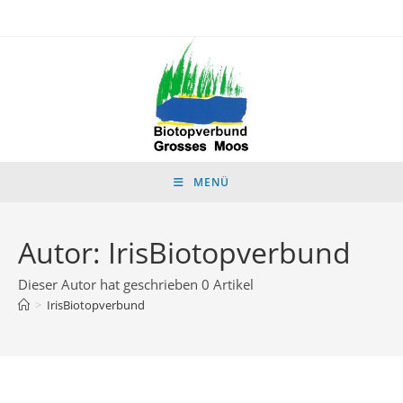
Zum
Inhalt
springen
MENÜ
Autor:
IrisBiotopverbund
Dieser Autor hat geschrieben 0 Artikel
>
IrisBiotopverbund